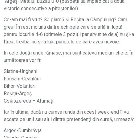
Argeș-Metalul Buzău 0-0 (oaspeții au împiedicat a doua
victorie consecutive a piteștenilor).
Ce-am mai fi vrut? Să piardă și Reșița la Câmpulung? Cam
greu! În rest niciuna dintre echipele care se află în luptă
pentru locurile 4-6 (primele 3 poziții par arvunite deja) nu și-a
făcut treaba, nu și-a luat punctele de care avea nevoie.
În cele două runde rămase, mai sunt câteva meciuri-cheie. În
următoarea vor fi:
Slatina-Ungheni
Focșani-Ceahlăul
Bihor-Voluntari
Reșița-Argeș
Csikszereda – Afumați
Iar în ultima, dacă nu cumva runda din acest week-end îi va
scoate pe unii sau alții dintre pretendenți din cursă, urmează:
Argeș-Dumbrăvța
Chindia-Corvinul