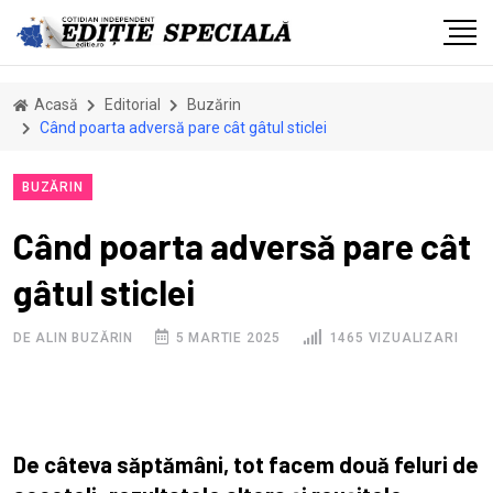
Acasă
Editorial
Buzărin
Când poarta adversă pare cât gâtul sticlei
BUZĂRIN
Când poarta adversă pare cât
gâtul sticlei
DE ALIN BUZĂRIN
5 MARTIE 2025
1465 VIZUALIZARI
De câteva săptămâni, tot facem două feluri de