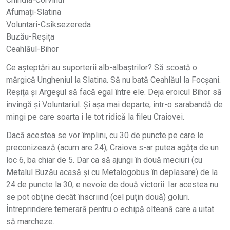
Afumați-Slatina
Voluntari-Csiksezereda
Buzău-Reșița
Ceahlăul-Bihor
Ce așteptări au suporterii alb-albaștrilor? Să scoată o
mărgică Ungheniul la Slatina. Să nu bată Ceahlăul la Focșani.
Reșița și Argeșul să facă egal între ele. Deja eroicul Bihor să
învingă și Voluntariul. Și așa mai departe, într-o sarabandă de
mingi pe care soarta i le tot ridică la fileu Craiovei.
Dacă acestea se vor împlini, cu 30 de puncte pe care le
preconizează (acum are 24), Craiova s-ar putea agăța de un
loc 6, ba chiar de 5. Dar ca să ajungi în două meciuri (cu
Metalul Buzău acasă și cu Metalogobus în deplasare) de la
24 de puncte la 30, e nevoie de două victorii. Iar acestea nu
se pot obține decât înscriind (cel puțin două) goluri.
Întreprindere temerară pentru o echipă olteană care a uitat
să marcheze.