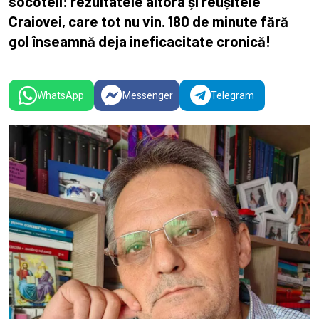
socoteli: rezultatele altora și reușitele
Craiovei, care tot nu vin. 180 de minute fără
gol înseamnă deja ineficacitate cronică!
WhatsApp
Messenger
Telegram