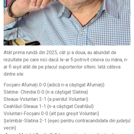
Atât prima rundă din 2025, cât și a doua, au abundat de
rezultate pe care nici dacă le-ar fi potrivit cineva cu mâna, n-
ar fi ieșit atât de pe placul suporterilor olteni. Iată câteva
dintre ele:
Focșani-Afumați 0-0 (adică n-a câștigat Afumați)
Slatina- Chindia 0-0 (n-a câștigat Slatina)
Steaua-Voluntari 2-1 (a pierdut Voluntari)
Ceahlăul-Steaua 1-1 (n-a câștigat Ceahlăul)
Voluntari-Focșani 0-0 (alt pas greșit Voluntari)
Șelimbăr-Slatina 2-1 (eșec pentru contracandidata din județul
vecin)