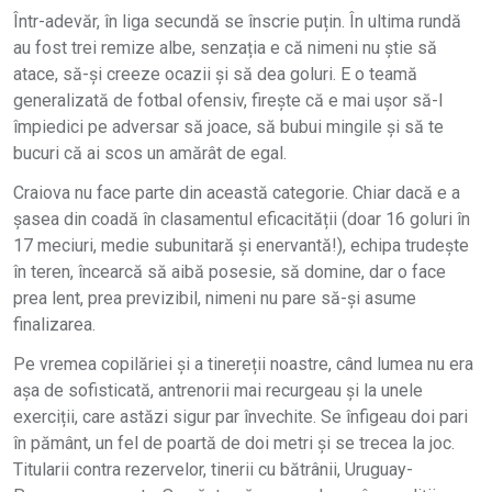
Într-adevăr, în liga secundă se înscrie puțin. În ultima rundă
au fost trei remize albe, senzația e că nimeni nu știe să
atace, să-și creeze ocazii și să dea goluri. E o teamă
generalizată de fotbal ofensiv, firește că e mai ușor să-l
împiedici pe adversar să joace, să bubui mingile și să te
bucuri că ai scos un amărât de egal.
Craiova nu face parte din această categorie. Chiar dacă e a
șasea din coadă în clasamentul eficacității (doar 16 goluri în
17 meciuri, medie subunitară și enervantă!), echipa trudește
în teren, încearcă să aibă posesie, să domine, dar o face
prea lent, prea previzibil, nimeni nu pare să-și asume
finalizarea.
Pe vremea copilăriei și a tinereții noastre, când lumea nu era
așa de sofisticată, antrenorii mai recurgeau și la unele
exerciții, care astăzi sigur par învechite. Se înfigeau doi pari
în pământ, un fel de poartă de doi metri și se trecea la joc.
Titularii contra rezervelor, tinerii cu bătrânii, Uruguay-