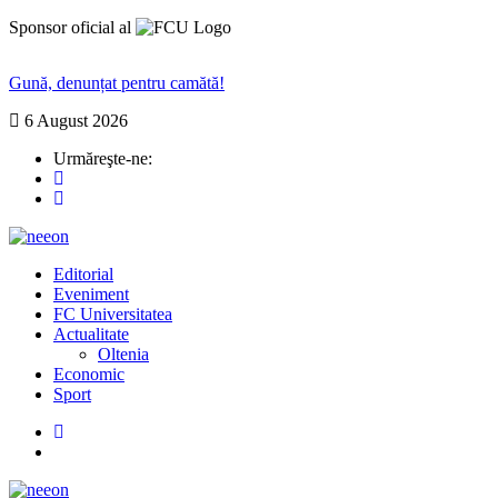
Sponsor oficial al
Gună, denunțat pentru camătă!
6 August 2026
Urmăreşte-ne:
Editorial
Eveniment
FC Universitatea
Actualitate
Oltenia
Economic
Sport