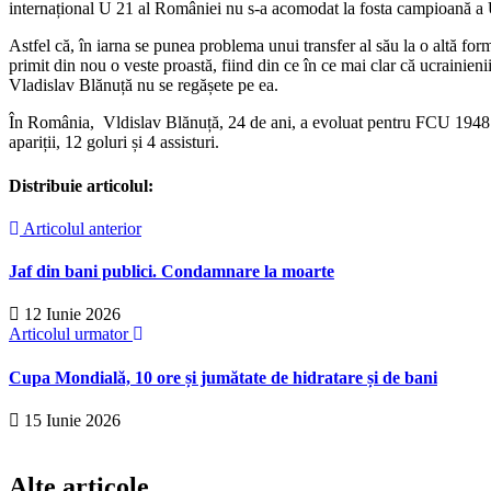
internațional U 21 al României nu s-a acomodat la fosta campioană a Uc
Astfel că, în iarna se punea problema unui transfer al său la o altă fo
primit din nou o veste proastă, fiind din ce în ce mai clar că ucrainien
Vladislav Blănuță nu se regășete pe ea.
În România, Vldislav Blănuță, 24 de ani, a evoluat pentru FCU 1948 Cra
apariții, 12 goluri și 4 assisturi.
Distribuie articolul:
Articolul anterior
Jaf din bani publici. Condamnare la moarte
12 Iunie 2026
Articolul urmator
Cupa Mondială, 10 ore și jumătate de hidratare și de bani
15 Iunie 2026
Alte articole