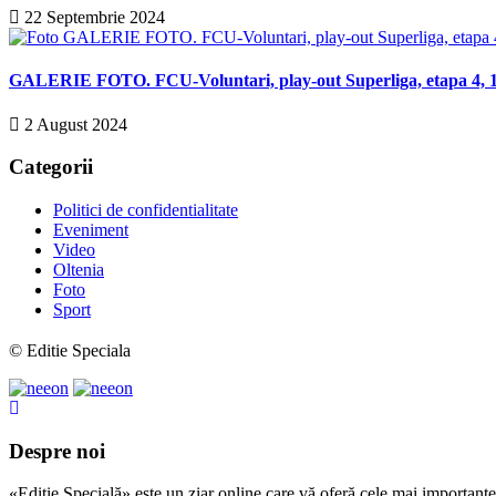
22 Septembrie 2024
GALERIE FOTO. FCU-Voluntari, play-out Superliga, etapa 4, 14
2 August 2024
Categorii
Politici de confidentialitate
Eveniment
Video
Oltenia
Foto
Sport
© Editie Speciala
Despre noi
«Ediție Specială» este un ziar online care vă oferă cele mai importante 