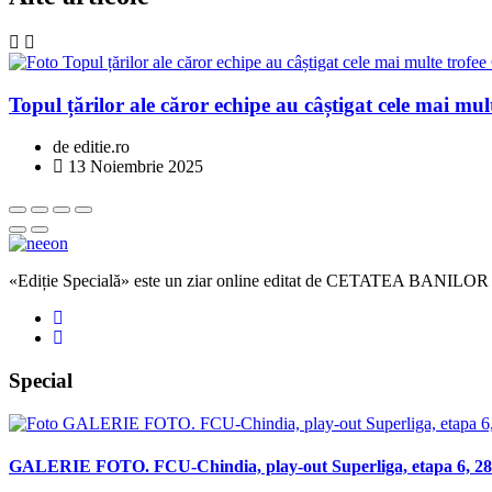
Topul țărilor ale căror echipe au câștigat cele mai m
de editie.ro
13 Noiembrie 2025
«Ediție Specială» este un ziar online editat de CETATEA BANILOR
Special
GALERIE FOTO. FCU-Chindia, play-out Superliga, etapa 6, 28 