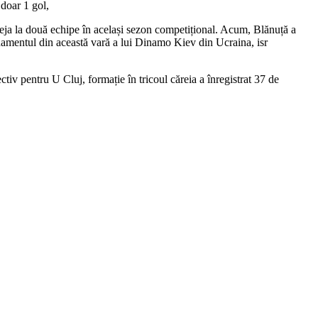
 doar 1 gol,
 deja la două echipe în același sezon competițional. Acum, Blănuță a
tonamentul din această vară a lui Dinamo Kiev din Ucraina, isr
v pentru U Cluj, formație în tricoul căreia a înregistrat 37 de