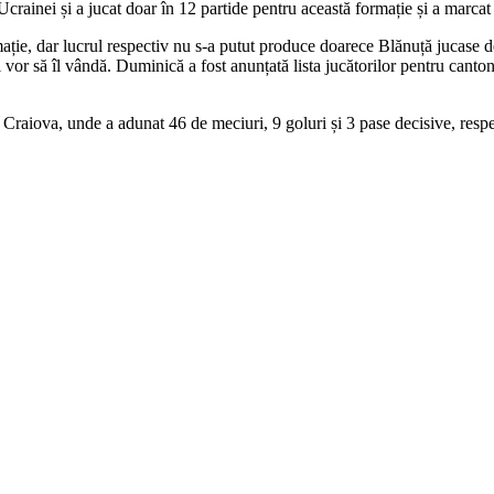
rainei și a jucat doar în 12 partide pentru această formație și a marcat
rmație, dar lucrul respectiv nu s-a putut produce doarece Blănuță jucase
ii vor să îl vândă. Duminică a fost anunțată lista jucătorilor pentru can
iova, unde a adunat 46 de meciuri, 9 goluri și 3 pase decisive, respecti