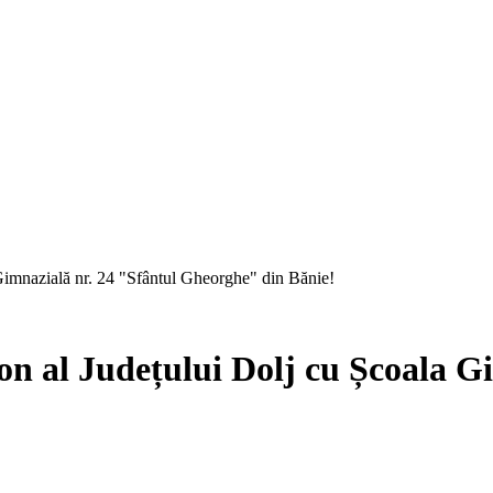
 Gimnazială nr. 24 "Sfântul Gheorghe" din Bănie!
ion al Județului Dolj cu Școala G