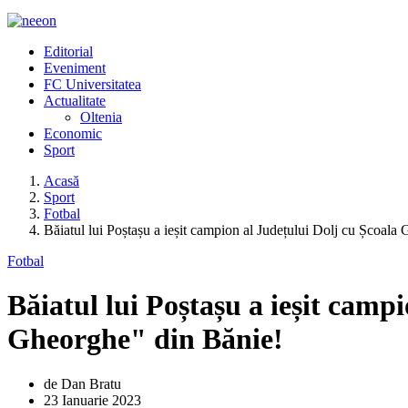
Editorial
Eveniment
FC Universitatea
Actualitate
Oltenia
Economic
Sport
Acasă
Sport
Fotbal
Băiatul lui Poștașu a ieșit campion al Județului Dolj cu Școala
Fotbal
Băiatul lui Poștașu a ieșit camp
Gheorghe" din Bănie!
de Dan Bratu
23 Ianuarie 2023