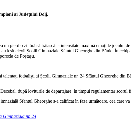
mpioni ai Județului Dolj.
va nu pierd o zi fără să trăiască la intensitate maximă emoțiile jocului 
 au ieșit elevii Școlii Gimnaziale Sfantul Gheorghe din Bănie. În echipa 
porecla de Poștașu.
i talentați fotbaliști ai Școlii Gimnaziale nr. 24 Sfântul Gheorghe din Băn
Decebal, după loviturile de departajare, în timpul regulamentar scorul f
imnazială Sfantul Gheorghe s-a calificat în faza următoare, cea care va 