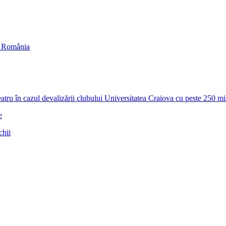
in România
zul devalizării clubului Universitatea Craiova cu peste 250 milioa
e
chii