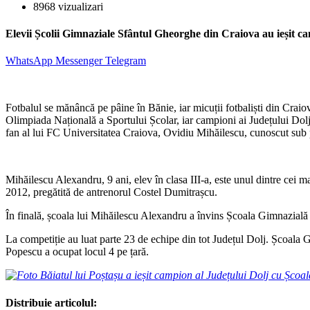
8968 vizualizari
Elevii Școlii Gimnaziale Sfântul Gheorghe din Craiova au ieșit ca
WhatsApp
Messenger
Telegram
Fotbalul se mănâncă pe pâine în Bănie, iar micuții fotbaliști din Craio
Olimpiada Națională a Sportului Școlar, iar campioni ai Județului Dolj
fan al lui FC Universitatea Craiova, Ovidiu Mihăilescu, cunoscut sub 
Mihăilescu Alexandru, 9 ani, elev în clasa III-a, este unul dintre cei ma
2012, pregătită de antrenorul Costel Dumitrașcu.
În finală, școala lui Mihăilescu Alexandru a învins Școala Gimnazială 
La competiție au luat parte 23 de echipe din tot Județul Dolj. Școala G
Popescu a ocupat locul 4 pe țară.
Distribuie articolul: