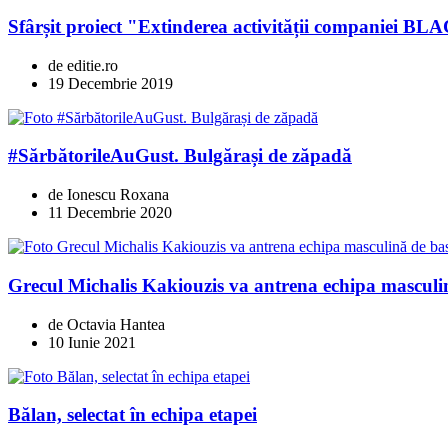
Sfârșit proiect "Extinderea activității compani
de editie.ro
19 Decembrie 2019
#SărbătorileAuGust. Bulgărași de zăpadă
de Ionescu Roxana
11 Decembrie 2020
Grecul Michalis Kakiouzis va antrena echipa masculi
de Octavia Hantea
10 Iunie 2021
Bălan, selectat în echipa etapei