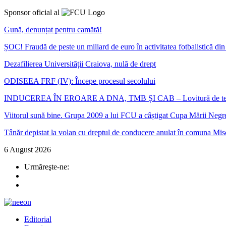
Sponsor oficial al
Gună, denunțat pentru camătă!
ȘOC! Fraudă de peste un miliard de euro în activitatea fotbalistică d
Dezafilierea Universității Craiova, nulă de drept
ODISEEA FRF (IV): Începe procesul secolului
INDUCEREA ÎN EROARE A DNA, TMB ȘI CAB – Lovitură de teatru în ca
Viitorul sună bine. Grupa 2009 a lui FCU a câștigat Cupa Mării Negr
Tânăr depistat la volan cu dreptul de conducere anulat în comuna Mis
6 August 2026
Urmăreşte-ne:
Editorial