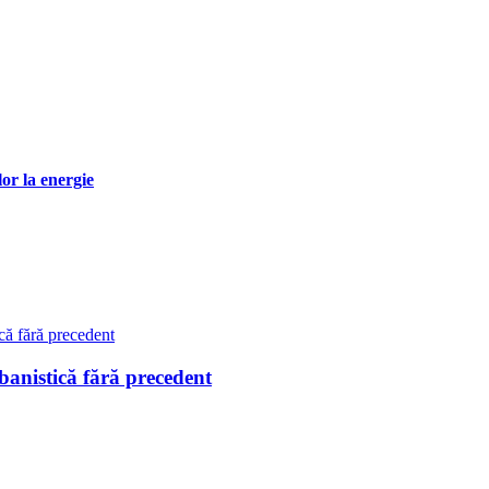
or la energie
istică fără precedent