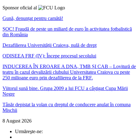
Sponsor oficial al
Gună, denunțat pentru camătă!
ȘOC! Fraudă de peste un miliard de euro în activitatea fotbalistică
din România
Dezafilierea Universității Craiova, nulă de drept
ODISEEA FRF (IV): Începe procesul secolului
INDUCEREA ÎN EROARE A DNA, TMB ȘI CAB – Lovitură de
teatru în cazul devalizării clubului Universitatea Craiova cu peste
250 milioane euro prin dezafilierea de la FRF.
Viitorul sună bine. Grupa 2009 a lui FCU a câștigat Cupa Mării
Negre
Tânăr depistat la volan cu dreptul de conducere anulat în comuna
Mischii
8 August 2026
Urmăreşte-ne: