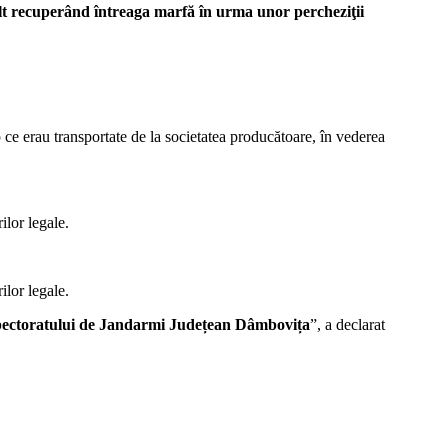
 Olt recuperând întreaga marfă în urma unor percheziţii
 ce erau transportate de la societatea producătoare, în vederea
ilor legale.
ilor legale.
Inspectoratului de Jandarmi Județean Dâmbovița
”, a declarat