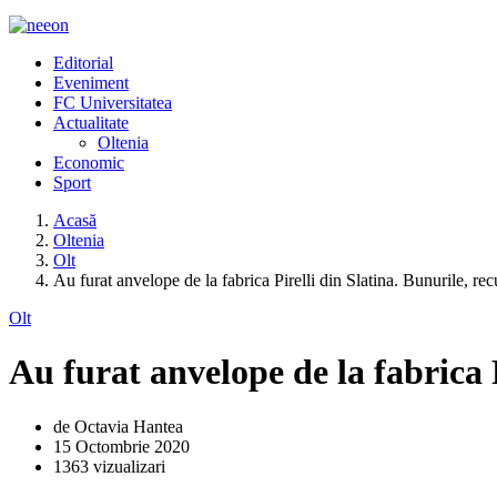
Editorial
Eveniment
FC Universitatea
Actualitate
Oltenia
Economic
Sport
Acasă
Oltenia
Olt
Au furat anvelope de la fabrica Pirelli din Slatina. Bunurile, re
Olt
Au furat anvelope de la fabrica 
de Octavia Hantea
15 Octombrie 2020
1363 vizualizari