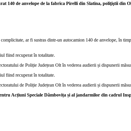
at 140 de anvelope de la fabrica Pirelli din Slatina, poliţiştii din
 complicitate, ar fi sustras dintr-un autocamion 140 de anvelope, în timp
ul fiind recuperat în totalitate.
ctoratului de Poliție Județean Olt în vederea audierii și dispunerii măsur
ul fiind recuperat în totalitate.
ctoratului de Poliție Județean Olt în vederea audierii și dispunerii măsur
ui pentru Acțiuni Speciale Dâmbovița și al jandarmilor din cadrul 