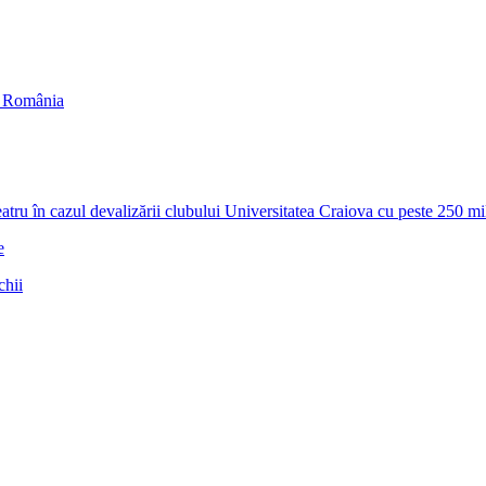
in România
zul devalizării clubului Universitatea Craiova cu peste 250 milioa
e
chii