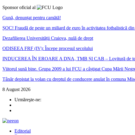
Sponsor oficial al
Gună, denunțat pentru camătă!
ȘOC! Fraudă de peste un miliard de euro în activitatea fotbalistică d
Dezafilierea Universității Craiova, nulă de drept
ODISEEA FRF (IV): Începe procesul secolului
INDUCEREA ÎN EROARE A DNA, TMB ȘI CAB – Lovitură de teatru în ca
Viitorul sună bine. Grupa 2009 a lui FCU a câștigat Cupa Mării Negr
Tânăr depistat la volan cu dreptul de conducere anulat în comuna Mis
8 August 2026
Urmăreşte-ne:
Editorial