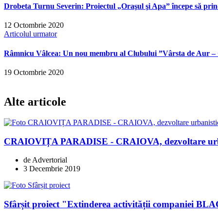
Drobeta Turnu Severin: Proiectul „Oraşul şi Apa” începe să pri
12 Octombrie 2020
Articolul urmator
Râmnicu Vâlcea: Un nou membru al Clubului ”Vârsta de Aur –
19 Octombrie 2020
Alte articole
CRAIOVIȚA PARADISE - CRAIOVA, dezvoltare urban
de Advertorial
3 Decembrie 2019
Sfârșit proiect "Extinderea activității compani