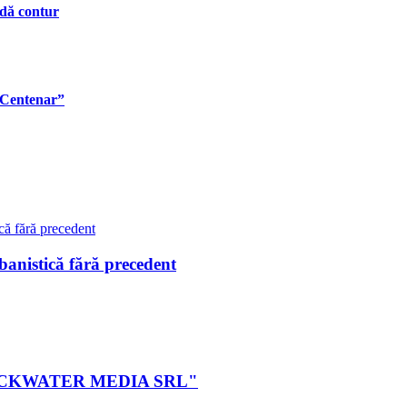
ndă contur
 Centenar”
istică fără precedent
ei BLACKWATER MEDIA SRL"