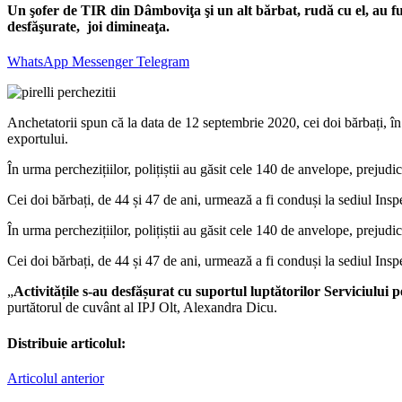
Un şofer de TIR din Dâmboviţa şi un alt bărbat, rudă cu el, au fur
desfăşurate, joi dimineaţa.
WhatsApp
Messenger
Telegram
Anchetatorii spun că la data de 12 septembrie 2020, cei doi bărbați, în
exportului.
În urma perchezițiilor, polițiștii au găsit cele 140 de anvelope, prejudici
Cei doi bărbați, de 44 și 47 de ani, urmează a fi conduși la sediul Inspe
În urma perchezițiilor, polițiștii au găsit cele 140 de anvelope, prejudici
Cei doi bărbați, de 44 și 47 de ani, urmează a fi conduși la sediul Inspe
„
Activitățile s-au desfășurat cu suportul luptătorilor Serviciul
purtătorul de cuvânt al IPJ Olt, Alexandra Dicu.
Distribuie articolul:
Articolul anterior