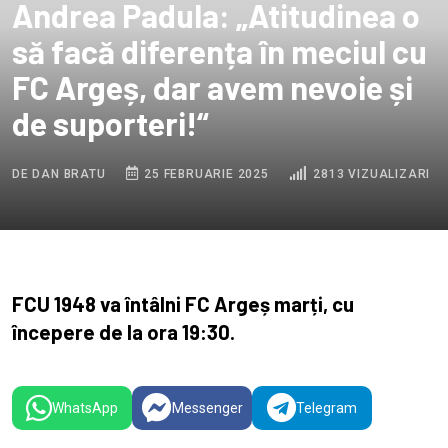
Andrea Padula: „Atitudinea o
să facă diferența în meciul cu
FC Argeș, dar avem nevoie și
de suporteri!“
DE DAN BRATU
25 FEBRUARIE 2025
2813 VIZUALIZARI
FCU 1948 va întâlni FC Argeș marți, cu
începere de la ora 19:30.
WhatsApp
Messenger
Telegram