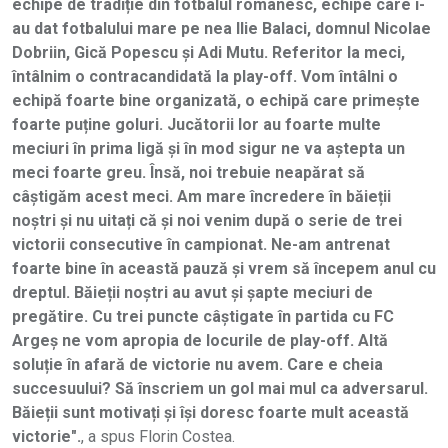
echipe de tradiție din fotbalul românesc, echipe care i-
au dat fotbalului mare pe nea Ilie Balaci, domnul Nicolae
Dobriin, Gică Popescu și Adi Mutu. Referitor la meci,
întâlnim o contracandidată la play-off. Vom întâlni o
echipă foarte bine organizată, o echipă care primește
foarte puține goluri. Jucătorii lor au foarte multe
meciuri în prima ligă și în mod sigur ne va aștepta un
meci foarte greu. Însă, noi trebuie neapărat să
câștigăm acest meci. Am mare încredere în băieții
noștri și nu uitați că și noi venim după o serie de trei
victorii consecutive în campionat. Ne-am antrenat
foarte bine în această pauză și vrem să începem anul cu
dreptul. Băieții noștri au avut și șapte meciuri de
pregătire. Cu trei puncte câștigate în partida cu FC
Argeș ne vom apropia de locurile de play-off. Altă
soluție în afară de victorie nu avem. Care e cheia
succesuului? Să înscriem un gol mai mul ca adversarul.
Băieții sunt motivați și își doresc foarte mult această
victorie".
, a spus Florin Costea.