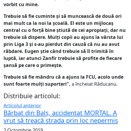
vorbit cu mine.
Trebuie să fie cuminte și să muncească de două ori
mai mult ca la noi la școală. El este un mijlocaș
central cu o forță bine știută de cei apropiați, dar nu
trebuie să dispere. Mulți copii au ajuns la vârsta lui
prin Liga 3 și s-au pierdut din cauză că nu au avut
răbdare. Eugen știe când trebuie să îl trimită în
luptă, iar atunci Zanfir trebuie să profite de fiecare
șansă pe care o primește.
Trebuie să fie mândru că a ajuns la FCU, acolo unde
sunt foarte mulți suporteri",
a încheiat Răducanu.
Distribuie articolul:
Articolul anterior
Bărbat din Balș, accidentat MORTAL. A
vrut să treacă strada prin loc nepermis
2 Octombrie 2019