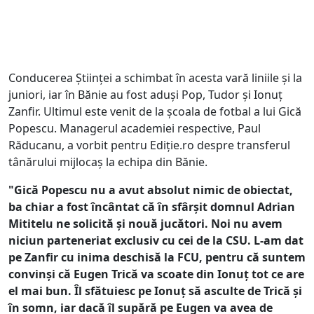
Conducerea Științei a schimbat în acesta vară liniile și la
juniori, iar în Bănie au fost aduși Pop, Tudor și Ionuț
Zanfir. Ultimul este venit de la școala de fotbal a lui Gică
Popescu. Managerul academiei respective, Paul
Răducanu, a vorbit pentru Ediție.ro despre transferul
tânărului mijlocaș la echipa din Bănie.
"Gică Popescu nu a avut absolut nimic de obiectat,
ba chiar a fost încântat că în sfârșit domnul Adrian
Mititelu ne solicită și nouă jucători. Noi nu avem
niciun parteneriat exclusiv cu cei de la CSU. L-am dat
pe Zanfir cu inima deschisă la FCU, pentru că suntem
convinși că Eugen Trică va scoate din Ionuț tot ce are
el mai bun. Îl sfătuiesc pe Ionuț să asculte de Trică și
în somn, iar dacă îl supără pe Eugen va avea de