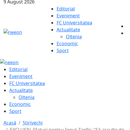
9 August 2026
Editorial
Eveniment
FC Universitatea
Actualitate
Oltenia
Economic
Sport
Editorial
Eveniment
FC Universitatea
Actualitate
Oltenia
Economic
Sport
Acasă
Știrivechi
EXCLUSIV. Sfaturi pentru Ionuț Zanfir: "Să asculte de