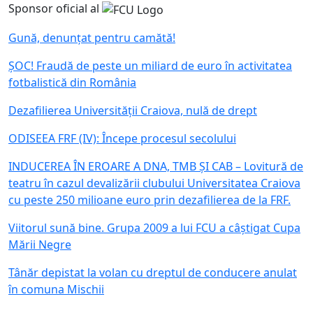
Sponsor oficial al
Gună, denunțat pentru camătă!
ȘOC! Fraudă de peste un miliard de euro în activitatea
fotbalistică din România
Dezafilierea Universității Craiova, nulă de drept
ODISEEA FRF (IV): Începe procesul secolului
INDUCEREA ÎN EROARE A DNA, TMB ȘI CAB – Lovitură de
teatru în cazul devalizării clubului Universitatea Craiova
cu peste 250 milioane euro prin dezafilierea de la FRF.
Viitorul sună bine. Grupa 2009 a lui FCU a câștigat Cupa
Mării Negre
Tânăr depistat la volan cu dreptul de conducere anulat
în comuna Mischii