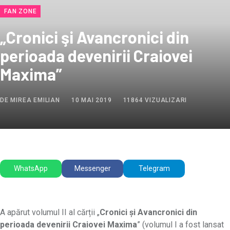
FAN ZONE
„Cronici şi Avancronici din
perioada devenirii Craiovei
Maxima”
DE MIREA EMILIAN
10 MAI 2019
11864 VIZUALIZARI
WhatsApp
Messenger
Telegram
A apărut volumul II al cărții „
Cronici şi Avancronici din
perioada devenirii Craiovei Maxima
” (volumul I a fost lansat