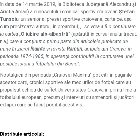
în data de 14 martie 2019, la Biblioteca Județeană Alexandru și
Aristia Aman) a cunoscutului cronicar sportiv craiovean
Ştefan
Tunsoiu
, un senior al presei sportive craiovene, carte ce, aşa
cum precizează autorul, în preambul, „...
se vrea a fi o continuare
la cartea
„
O iubire alb-albastră
” (apărută în cursul anului trecut,
n.a,)
care a conţinut o primă parte din articolele publicate de
mine în ziarul
Înainte
şi revista
Ramuri
,
ambele din Craiova, în
perioada 1974-1985, în speranţa contribuirii la conturarea unei
posibile istorii a fotbalului din Bănie
”.
Nostalgicii din perioada „Craiovei Maxima” pot citi, în paginile
acestor cărţi, cronici sportive ale meciurilor de fotbal care au
propulsat echipa de suflet Universitatea Craiova în prima linie a
fotbalului european, precum şi interviuri cu antrenorii şi jucătorii
echipei care au făcut posibil acest vis.
Distribuie articolul: