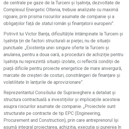
de centrale pe gaze de la Turceni și Ișalnița, dezvoltate de
Complexul Energetic Oltenia, trebuie analizate cu maximă
rigoare, prin prisma riscurilor asumate de companie și a
obligațiilor față de statul român și finanțatorii europeni”.
Potrivit lui Victor Banța, dificultățile întâmpinate la Turceni și
Ișalnița țin de factori structurali ai pieței, nu de situații
punctuale. „Existența unei singure oferte la Turceni și
anularea, pentru a doua oară, a procedurii de achiziție pentru
Ișalnița nu reprezintă situații izolate, ci reflectă condiții de
piață dificile pentru proiecte energetice de mare anvergură,
marcate de creșteri de costuri, constrângeri de finanțare și
volatilitate în lanțurile de aprovizionare”.
Reprezentantul Consiliului de Supraveghere a detaliat și
structura contractuală a investițiilor și implicațiile acesteia
asupra riscurilor asumate de companie. „Proiectele sunt
structurate pe contracte de tip EPC (Engineering,
Procurement and Construction), prin care antreprenorul își
asumă integral proiectarea, achiziția, execuția și punerea în