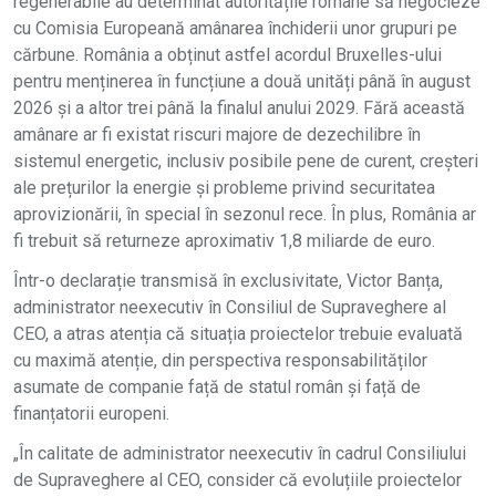
regenerabile au determinat autoritățile române să negocieze
cu Comisia Europeană amânarea închiderii unor grupuri pe
cărbune. România a obținut astfel acordul Bruxelles-ului
pentru menținerea în funcțiune a două unități până în august
2026 și a altor trei până la finalul anului 2029. Fără această
amânare ar fi existat riscuri majore de dezechilibre în
sistemul energetic, inclusiv posibile pene de curent, creșteri
ale prețurilor la energie și probleme privind securitatea
aprovizionării, în special în sezonul rece. În plus, România ar
fi trebuit să returneze aproximativ 1,8 miliarde de euro.
Într-o declarație transmisă în exclusivitate, Victor Banța,
administrator neexecutiv în Consiliul de Supraveghere al
CEO, a atras atenția că situația proiectelor trebuie evaluată
cu maximă atenție, din perspectiva responsabilităților
asumate de companie față de statul român și față de
finanțatorii europeni.
„În calitate de administrator neexecutiv în cadrul Consiliului
de Supraveghere al CEO, consider că evoluțiile proiectelor