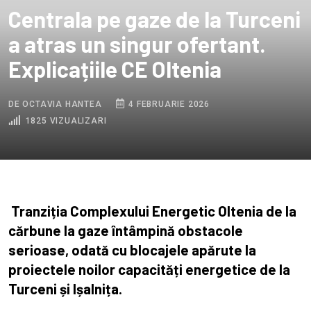
Centrala pe gaze de la Turceni
a atras un singur ofertant.
Explicațiile CE Oltenia
DE OCTAVIA HANTEA
4 FEBRUARIE 2026
1825 VIZUALIZARI
Tranziția Complexului Energetic Oltenia de la
cărbune la gaze întâmpină obstacole
serioase, odată cu blocajele apărute la
proiectele noilor capacități energetice de la
Turceni și Ișalnița.